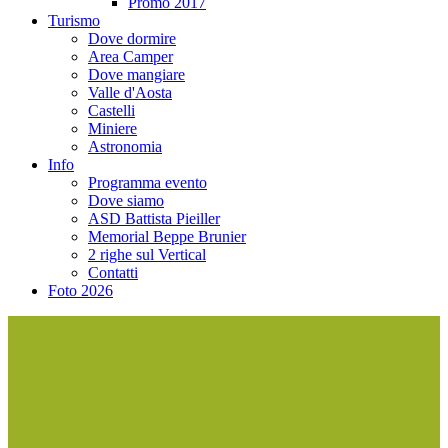
Promo 2017
Turismo
Dove dormire
Area Camper
Dove mangiare
Valle d'Aosta
Castelli
Miniere
Astronomia
Info
Programma evento
Dove siamo
ASD Battista Pieiller
Memorial Beppe Brunier
2 righe sul Vertical
Contatti
Foto 2026