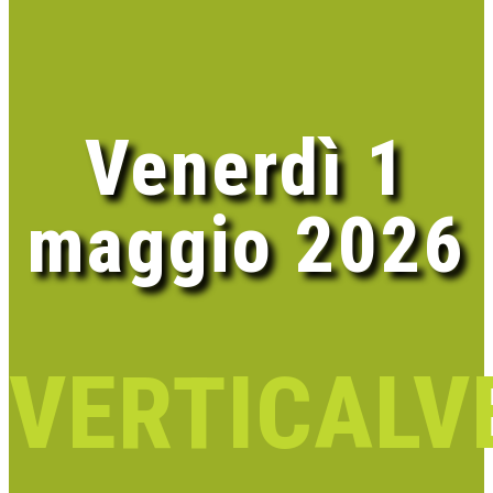
Venerdì 1
maggio 2026
VERTICAL
V